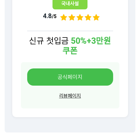
국내사설
4.8
/5
신규 첫입금
50%+3만원
쿠폰
공식페이지
리뷰페이지