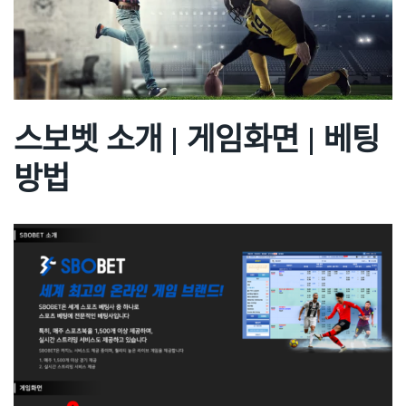
스보벳 소개 | 게임화면 | 베팅
방법