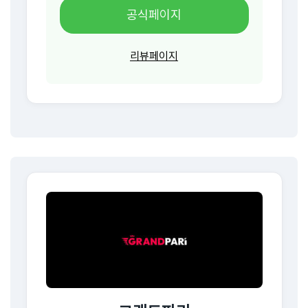
공식페이지
리뷰페이지