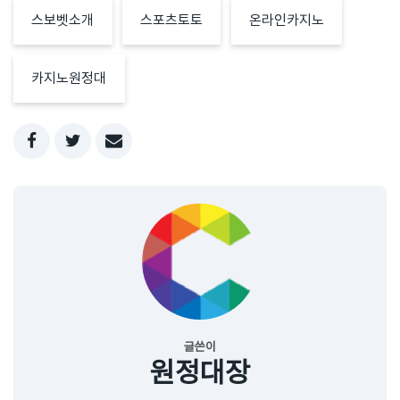
스보벳소개
스포츠토토
온라인카지노
카지노원정대
글쓴이
원정대장