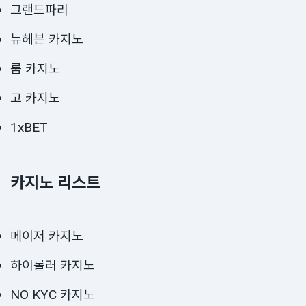
그랜드파리
뉴헤븐 카지노
룸 카지노
고 카지노
1xBET
카지노 리스트
메이저 카지노
하이롤러 카지노
NO KYC 카지노