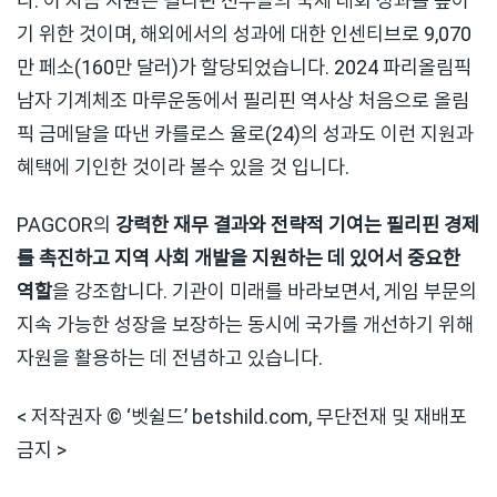
다. 이 자금 지원은 필리핀 선수들의 국제 대회 성과를 높이
기 위한 것이며, 해외에서의 성과에 대한 인센티브로 9,070
만 페소(160만 달러)가 할당되었습니다. 2024 파리올림픽
남자 기계체조 마루운동에서 필리핀 역사상 처음으로 올림
픽 금메달을 따낸 카를로스 율로(24)의 성과도 이런 지원과
혜택에 기인한 것이라 볼수 있을 것 입니다.
PAGCOR의
강력한 재무 결과와 전략적 기여는 필리핀 경제
를 촉진하고 지역 사회 개발을 지원하는 데 있어서 중요한
역할
을 강조합니다. 기관이 미래를 바라보면서, 게임 부문의
지속 가능한 성장을 보장하는 동시에 국가를 개선하기 위해
자원을 활용하는 데 전념하고 있습니다.
< 저작권자 © ‘벳쉴드’ betshild.com, 무단전재 및 재배포
금지 >