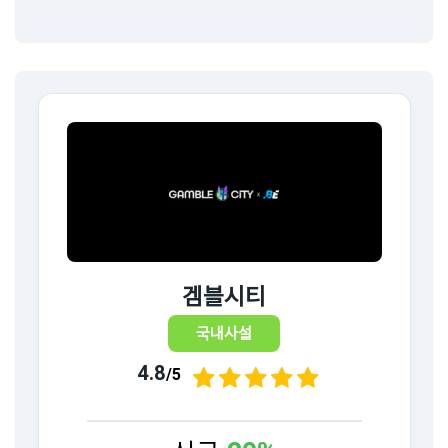
겜블시티
국내사설
4.8
/5