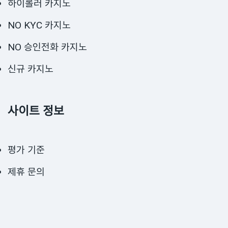
하이롤러 카지노
NO KYC 카지노
NO 승인전화 카지노
신규 카지노
사이트 정보
평가 기준
제휴 문의