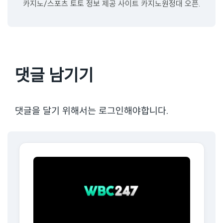
카지노/스포츠 토토 정보 제공 사이트 카지노원정대 오픈.
댓글 남기기
댓글을 달기 위해서는
로그인
해야합니다.