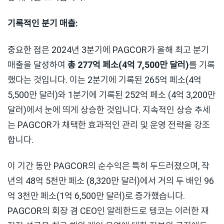
기록적인 분기 매출:
중요한 점은 2024년 3분기에 PAGCOR가 올해 최고 분기
매출을 달성하여
총 277억 페소(4억 7,500만 달러)
를 기록
했다는 것입니다. 이는 2분기에 기록된 265억 페소(4억
5,500만 달러)와 1분기에 기록된 252억 페소 (4억 3,200만
달러)에서 눈에 띄게 상승한 것입니다. 지속적인 상승 추세
는 PAGCOR가 채택한 효과적인 관리 및 운영 전략을 강조
합니다.
이 기간 동안 PAGCOR의 순수익은 특히 두드러졌으며, 작
년의 48억 5천만 페소 (8,320만 달러)에서 거의 두 배인 96
억 3천만 페소(1억 6,500만 달러)로 증가했습니다.
PAGCOR의 회장 겸 CEO인 알레한드로 텡코는 이러한 재