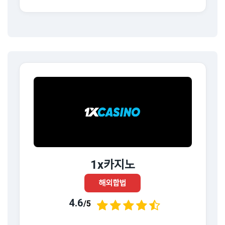
1x카지노
해외합법
4.6
/5