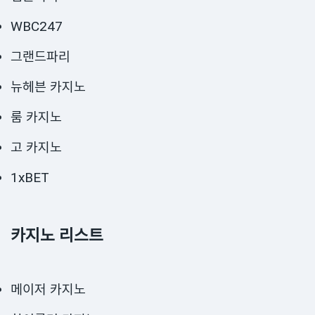
WBC247
그랜드파리
뉴헤븐 카지노
룸 카지노
고 카지노
1xBET
카지노 리스트
메이저 카지노