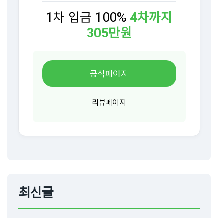
1차 입금 100%
4차까지
305만원
공식페이지
리뷰페이지
최신글