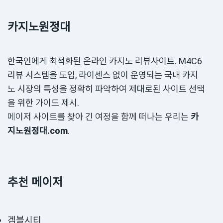
카지노원정대
한국인에게 최적화된 온라인 카지노 리뷰사이트. M4C6
리뷰 시스템을 도입, 라이센스 없이 운영되는 국내 카지
노 시장의 특성을 정확히 파악하여 제대로된 사이트 선택
을 위한 가이드 제시.
메이저 사이트를 찾아 긴 여정을 함께 떠나는 우리는
카
지노원정대.com
.
추천 메이저
겜블시티