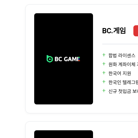
BC.게임
합법 라이센스
원화 계좌이체 
한국어 지원
한국인 텔레그램
신규 첫입금 보