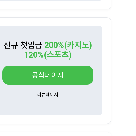
신규 첫입금
200%(카지노)
120%(스포츠)
공식페이지
리뷰페이지