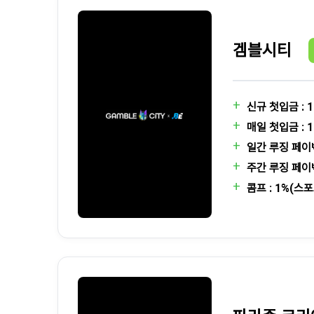
겜블시티
신규 첫입금 : 
매일 첫입금 : 1
일간 루징 페이백
주간 루징 페이백
콤프 : 1%(스포