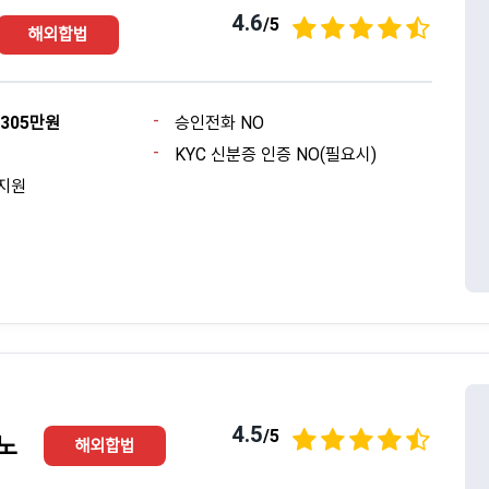
4.6
/5
해외합법
 305만원
승인전화 NO
KYC 신분증 인증 NO(필요시)
지원
4.5
/5
노
해외합법