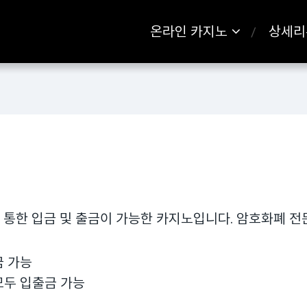
온라인 카지노
상세리
폐를 통한 입금 및 출금이 가능한 카지노입니다. 암호화폐 
금 가능
모두 입출금 가능