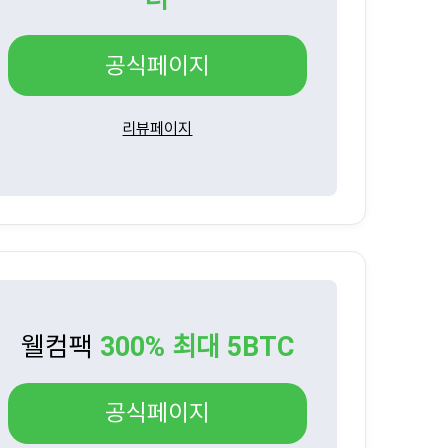
공식페이지
리뷰페이지
웰컴팩
300% 최대 5BTC
공식페이지