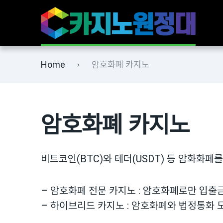
Home
암호화폐 카지노
암호화폐 카지노
비트코인(BTC)와 테더(USDT) 등 암화화
– 암호화폐 전문 카지노 : 암호화폐로만 입출
– 하이브리드 카지노 : 암호화폐와 법정통화 