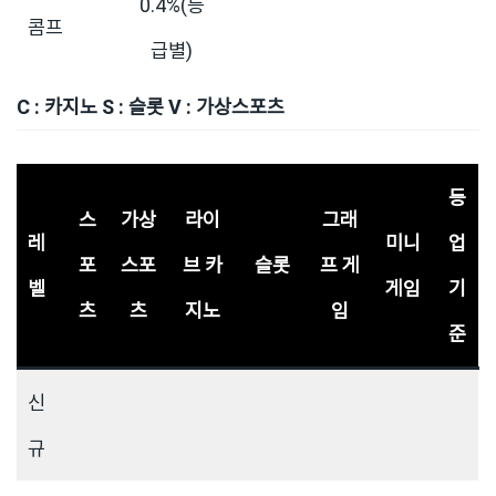
0.4%(등
콤프
급별)
C : 카지노 S : 슬롯 V : 가상스포츠
등
스
가상
라이
그래
레
미니
업
포
스포
브 카
슬롯
프 게
벨
게임
기
츠
츠
지노
임
준
신
규