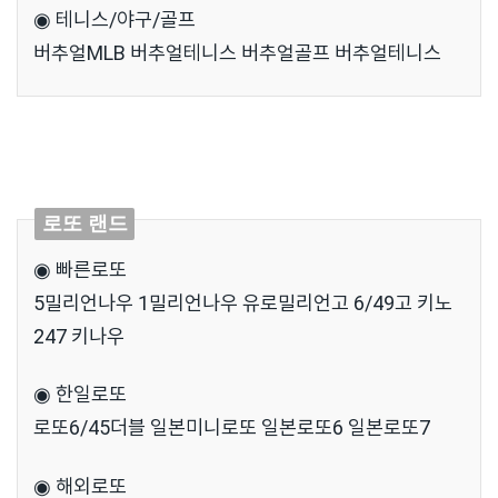
◉ 테니스/야구/골프
버추얼MLB 버추얼테니스 버추얼골프 버추얼테니스
로또 랜드
◉ 빠른로또
5밀리언나우 1밀리언나우 유로밀리언고 6/49고 키노
247 키나우
◉ 한일로또
로또6/45더블 일본미니로또 일본로또6 일본로또7
◉ 해외로또