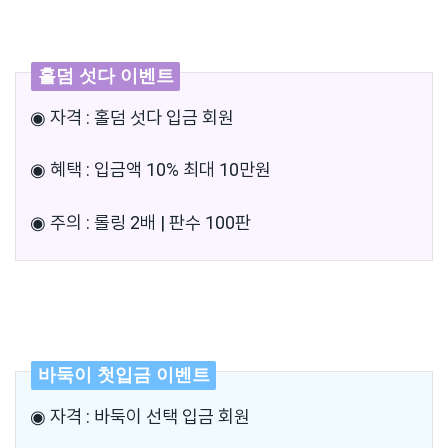
홀덤 섯다 이벤트
◉ 자격 : 홀덤 섯다 입금 회원
◉ 혜택 : 입금액 10% 최대 10만원
◉ 주의 : 롤링 2배 | 판수 100판
바둑이 첫입금 이벤트
◉ 자격 : 바둑이 선택 입금 회원