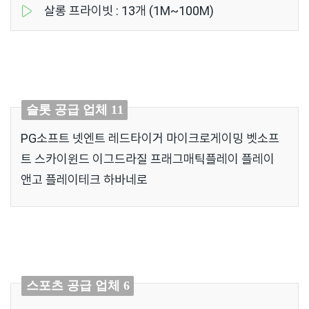
살롱 프라이빗 : 13개 (1M~100M)
슬롯 공급 업체 11
PG소프트 넷엔트 레드타이거 마이크로게이밍 벳소프
트 스카이윈드 이그드라질 프래그매틱플레이 플레이
앤고 플레이테크 하바네로
스포츠 공급 업체 6