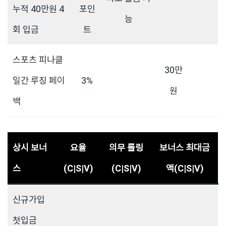
누적 40만원 4
포인
능
회 입금
트
스포츠 피나클
30만
일간 루징 페이
3%
원
백
상시 보너
요율
의무 롤링
보너스 최대금
스
(C|S|V)
(C|S|V)
액(C|S|V)
신규가입
첫입금