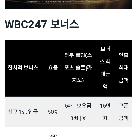
WBC247 보너스
보너
의무 롤링(스
인출
스 최
한시적 보너스
요율
포츠|슬롯|카
최대
대금
지노)
금액
액
5배 | 보유금
15만
쿠폰
신규 1st 입금
50%
3배 | X
원
금액
3만