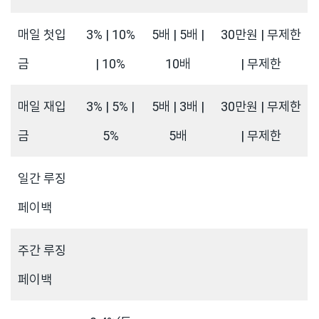
매일 첫입
3% | 10%
5배 | 5배 |
30만원 | 무제한
금
| 10%
10배
| 무제한
매일 재입
3% | 5% |
5배 | 3배 |
30만원 | 무제한
금
5%
5배
| 무제한
일간 루징
페이백
주간 루징
페이백