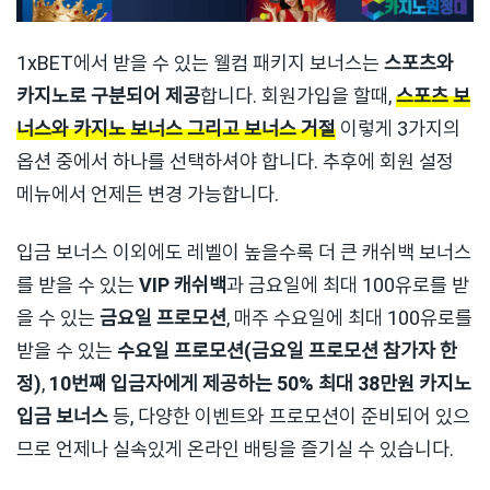
1xBET에서 받을 수 있는 웰컴 패키지 보너스는
스포츠와
카지노로 구분되어 제공
합니다. 회원가입을 할때,
스포츠 보
너스와 카지노 보너스 그리고 보너스 거절
이렇게 3가지의
옵션 중에서 하나를 선택하셔야 합니다. 추후에 회원 설정
메뉴에서 언제든 변경 가능합니다.
입금 보너스 이외에도 레벨이 높을수록 더 큰 캐쉬백 보너스
를 받을 수 있는
VIP 캐쉬백
과 금요일에 최대 100유로를 받
을 수 있는
금요일 프로모션
, 매주 수요일에 최대 100유로를
받을 수 있는
수요일 프로모션(금요일 프로모션 참가자 한
정)
,
10번째 입금자에게 제공하는 50% 최대 38만원 카지노
입금 보너스
등, 다양한 이벤트와 프로모션이 준비되어 있으
므로 언제나 실속있게 온라인 배팅을 즐기실 수 있습니다.