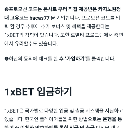
❸프로모션 코드는
본사로 부터 직접 제공받은 카지노원정
대 고유코드 bacas77
을 기입합니다. 프로모션 코드를 입
력 할 경우 추후에 추가 보너스 및 혜택을 제공한다는
1xBET의 정책이 있습니다. 또한 로열티 프로그램에서 측면
에서 유리할수도 있습니다.
❹하단의 동의에 체크를 한 후
‘가입하기’
를 클릭합니다.
1xBET 입금하기
1xBET은 국가별로 다양한 입금 및 출금 시스템을 지원하고
있습니다. 한국인 플레이어들을 위한 방법으로는
은행을 통
한 계좌 이체와 암호화폐를 통한 입금 및 출금
방식을 제공