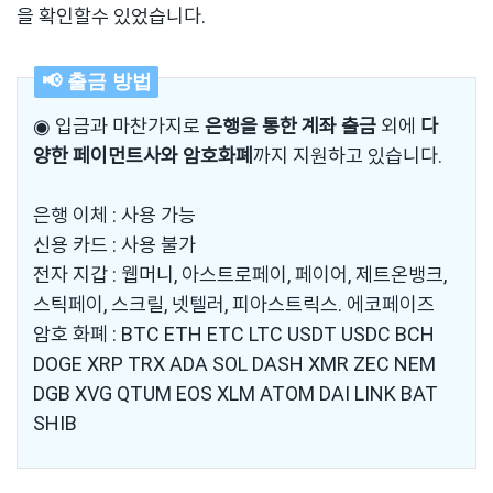
을 확인할수 있었습니다.
📢 출금 방법
◉ 입금과 마찬가지로
은행을 통한 계좌 출금
외에
다
양한 페이먼트사와 암호화폐
까지 지원하고 있습니다.
은행 이체 : 사용 가능
신용 카드 : 사용 불가
전자 지갑 : 웹머니, 아스트로페이, 페이어, 제트온뱅크,
스틱페이, 스크릴, 넷텔러, 피아스트릭스. 에코페이즈
암호 화폐 : BTC ETH ETC LTC USDT USDC BCH
DOGE XRP TRX ADA SOL DASH XMR ZEC NEM
DGB XVG QTUM EOS XLM ATOM DAI LINK BAT
SHIB