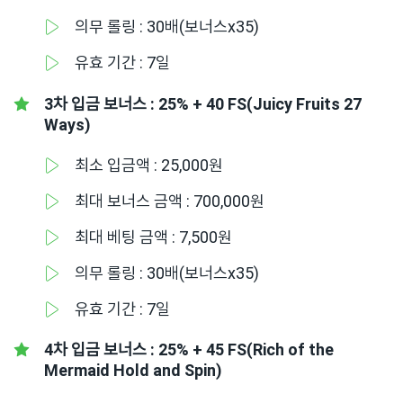
의무 롤링 : 30배(보너스x35)
유효 기간 : 7일
3차 입금 보너스 : 25% + 40 FS(Juicy Fruits 27
Ways)
최소 입금액 : 25,000원
최대 보너스 금액 : 700,000원
최대 베팅 금액 : 7,500원
의무 롤링 : 30배(보너스x35)
유효 기간 : 7일
4차 입금 보너스 : 25% + 45 FS(Rich of the
Mermaid Hold and Spin)