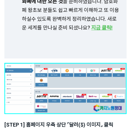
화폐에 대한 모든 것
을 준비하였습니다. 암호화
폐 왕초보 분들도 쉽고 빠르게 이해하고 또 이용
하실수 있도록 완벽하게 정리하였습니다. 새로
운 세계를 만나실 준비 되셨나요?
지금 클릭!
[STEP 1] 홈페이지 우측 상단 「달러($) 이미지」 클릭