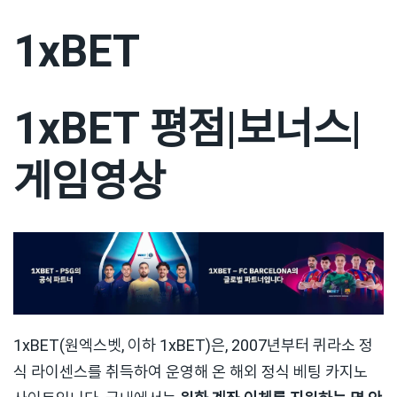
1xBET
1xBET 평점|보너스|
게임영상
1xBET(원엑스벳, 이하 1xBET)은, 2007년부터 퀴라소 정
식 라이센스를 취득하여 운영해 온 해외 정식 베팅 카지노