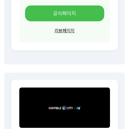
공식페이지
리뷰페이지