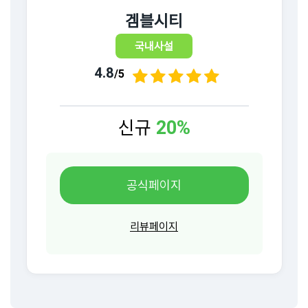
겜블시티
국내사설
4.8
/5
신규
20%
공식페이지
리뷰페이지