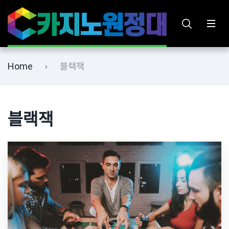
Home
블랙잭
블랙잭