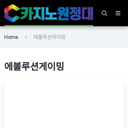
Home
에볼루션게이밍
에볼루션게이밍