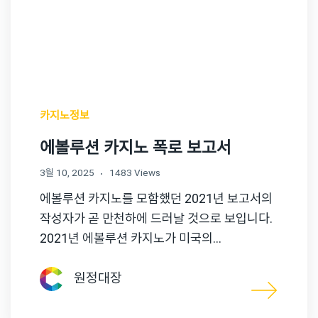
카지노정보
에볼루션 카지노 폭로 보고서
3월 10, 2025
1483 Views
에볼루션 카지노를 모함했던 2021년 보고서의
작성자가 곧 만천하에 드러날 것으로 보입니다.
2021년 에볼루션 카지노가 미국의…
원정대장