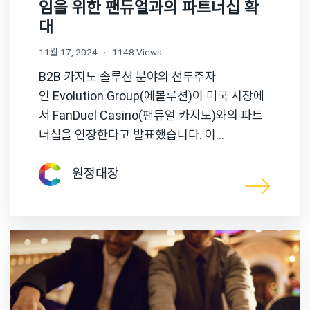
임을 위한 팬듀얼과의 파트너십 확
대
11월 17, 2024
1148 Views
B2B 카지노 솔루션 분야의 선두주자
인 Evolution Group(에볼루션)이 미국 시장에
서 FanDuel Casino(팬듀얼 카지노)와의 파트
너십을 연장한다고 발표했습니다. 이…
원정대장