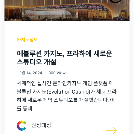
카지노정보
에볼루션 카지노, 프라하에 새로운
스튜디오 개설
12월 14, 2024
800 Views
세계적인 실시간 온라인카지노 게임 플랫폼 에
볼루션 카지노(Evolution Casino)가 체코 프라
하에 새로운 게임 스튜디오를 개설했습니다. 이
를 통해…
원정대장