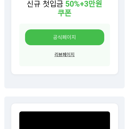
신규 첫입금
50%+3만원
쿠폰
공식페이지
리뷰페이지