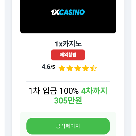
1x카지노
해외합법
4.6
/5
1차 입금 100%
4차까지
305만원
공식페이지