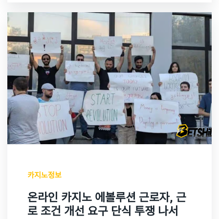
카지노정보
온라인 카지노 에볼루션 근로자, 근
로 조건 개선 요구 단식 투쟁 나서