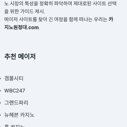
노 시장의 특성을 정확히 파악하여 제대로된 사이트 선택
을 위한 가이드 제시.
메이저 사이트를 찾아 긴 여정을 함께 떠나는 우리는
카
지노원정대.com
.
추천 메이저
겜블시티
WBC247
그랜드파리
뉴헤븐 카지노