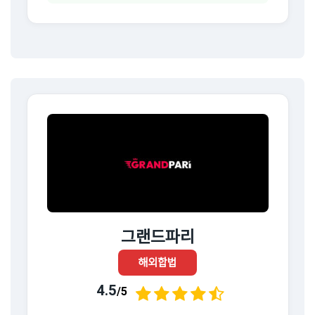
그랜드파리
해외합법
4.5
/5