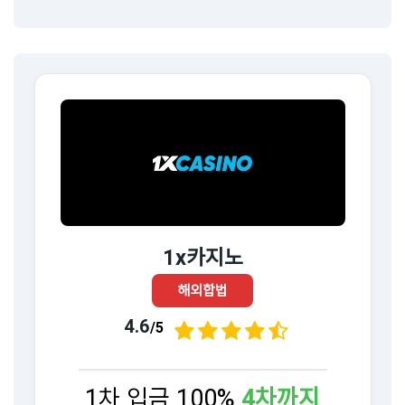
1x카지노
해외합법
4.6
/5
1차 입금 100%
4차까지