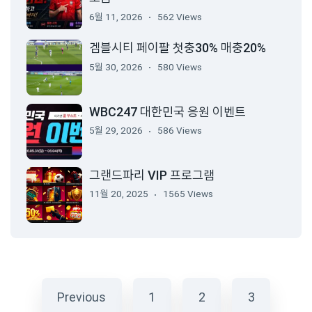
6월 11, 2026
562 Views
겜블시티 페이팔 첫충30% 매충20%
5월 30, 2026
580 Views
WBC247 대한민국 응원 이벤트
5월 29, 2026
586 Views
그랜드파리 VIP 프로그램
11월 20, 2025
1565 Views
Previous
1
2
3