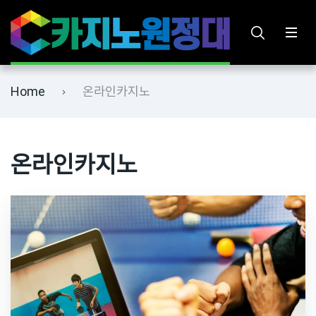
Home
온라인카지노
온라인카지노