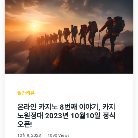
월간리뷰
온라인 카지노 8번째 이야기, 카지
노원정대 2023년 10월10일 정식
오픈!
10월 9, 2023
1090 Views