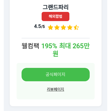
그랜드파리
해외합법
4.5
/5
웰컴팩
195% 최대 265만
원
공식페이지
리뷰페이지