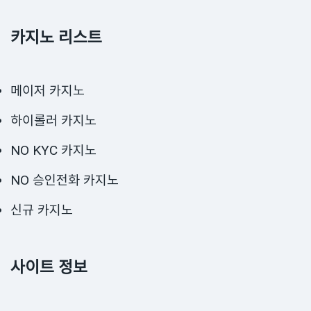
카지노 리스트
메이저 카지노
하이롤러 카지노
NO KYC 카지노
NO 승인전화 카지노
신규 카지노
사이트 정보