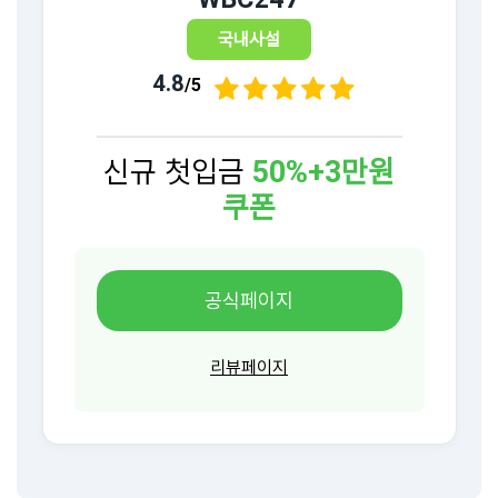
국내사설
4.8
/5
신규 첫입금
50%+3만원
쿠폰
공식페이지
리뷰페이지