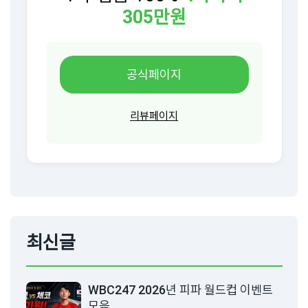
305만원
공식페이지
리뷰페이지
최신글
WBC247 2026년 피파 월드컵 이벤트
모음