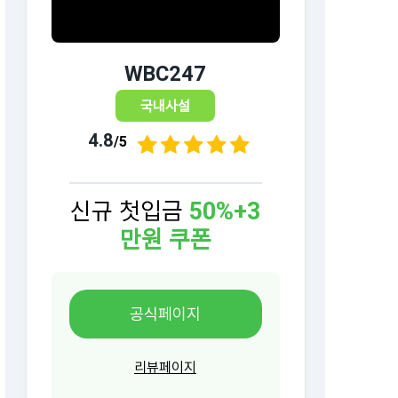
WBC247
국내사설
4.8
/5
신규 첫입금
50%+3
만원 쿠폰
공식페이지
리뷰페이지