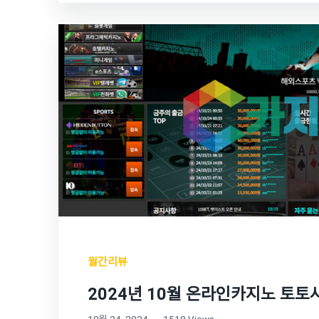
월간리뷰
2024년 10월 온라인카지노 토토