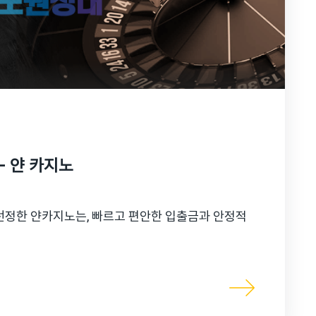
– 얀 카지노
선정한 얀카지노는, 빠르고 편안한 입출금과 안정적