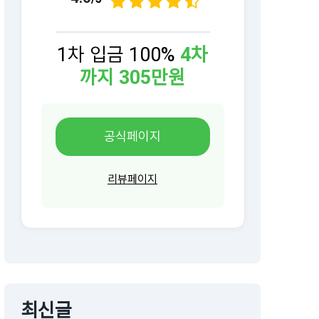
1차 입금 100%
4차
까지 305만원
공식페이지
리뷰페이지
최신글