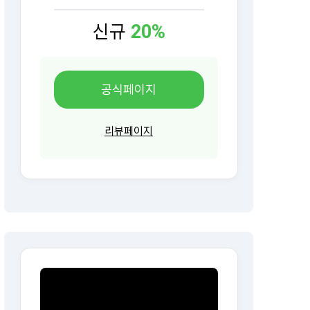
신규
20%
공식페이지
리뷰페이지