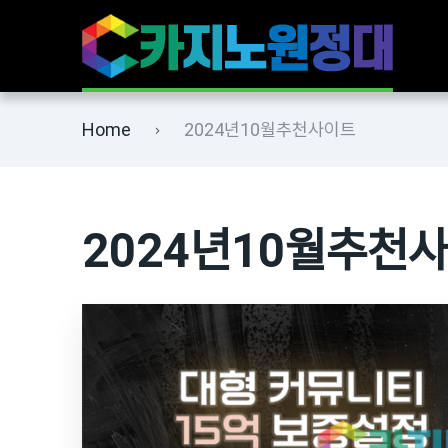
Home
2024년10월추천사이트
2024년10월추천