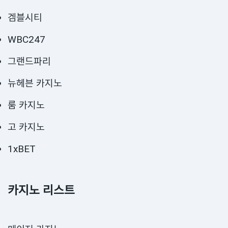
겜블시티
WBC247
그랜드파리
뉴헤븐 카지노
룸 카지노
고 카지노
1xBET
카지노 리스트