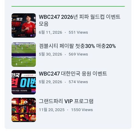
WBC247 2026년 피파 월드컵 이벤트
모음
6월 11, 2026
551 Views
겜블시티 페이팔 첫충30% 매충20%
5월 30, 2026
569 Views
WBC247 대한민국 응원 이벤트
5월 29, 2026
574 Views
그랜드파리 VIP 프로그램
11월 20, 2025
1550 Views