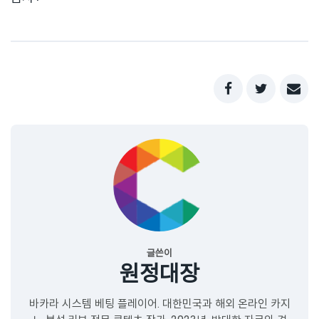
글쓴이
원정대장
바카라 시스템 베팅 플레이어. 대한민국과 해외 온라인 카지