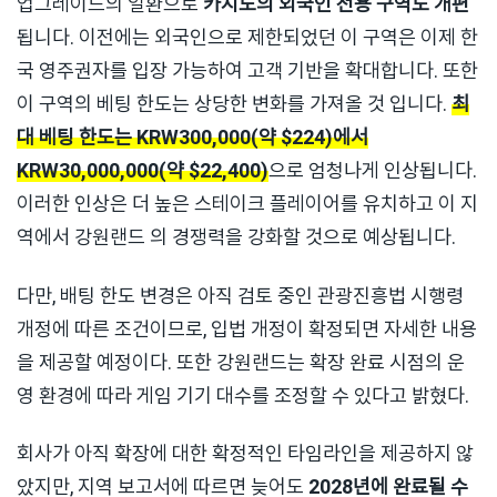
업그레이드의 일환으로
카지노의 외국인 전용 구역도 개편
됩니다. 이전에는 외국인으로 제한되었던 이 구역은 이제 한
국 영주권자를 입장 가능하여 고객 기반을 확대합니다. 또한
이 구역의 베팅 한도는 상당한 변화를 가져올 것 입니다.
최
대 베팅 한도는 KRW300,000(약 $224)에서
KRW30,000,000(약 $22,400)
으로 엄청나게 인상됩니다.
이러한 인상은 더 높은 스테이크 플레이어를 유치하고 이 지
역에서 강원랜드 의 경쟁력을 강화할 것으로 예상됩니다.
다만, 배팅 한도 변경은 아직 검토 중인 관광진흥법 시행령
개정에 따른 조건이므로, 입법 개정이 확정되면 자세한 내용
을 제공할 예정이다. 또한 강원랜드는 확장 완료 시점의 운
영 환경에 따라 게임 기기 대수를 조정할 수 있다고 밝혔다.
회사가 아직 확장에 대한 확정적인 타임라인을 제공하지 않
았지만, 지역 보고서에 따르면 늦어도
2028년에 완료될 수