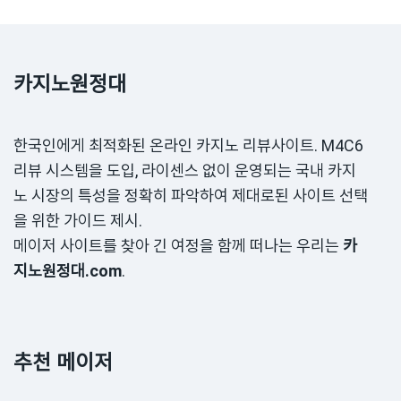
카지노원정대
한국인에게 최적화된 온라인 카지노 리뷰사이트. M4C6
리뷰 시스템을 도입, 라이센스 없이 운영되는 국내 카지
노 시장의 특성을 정확히 파악하여 제대로된 사이트 선택
을 위한 가이드 제시.
메이저 사이트를 찾아 긴 여정을 함께 떠나는 우리는
카
지노원정대.com
.
추천 메이저