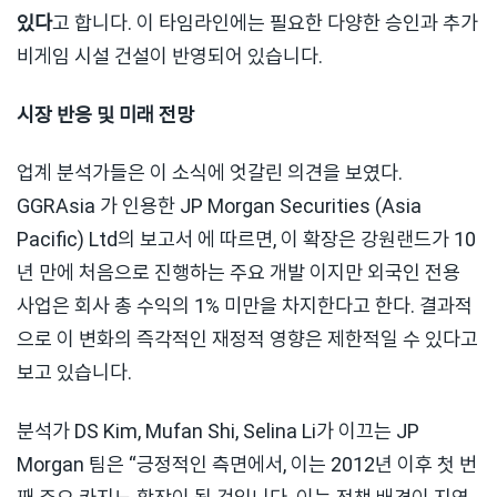
있다
고 합니다. 이 타임라인에는 필요한 다양한 승인과 추가
비게임 시설 건설이 반영되어 있습니다.
시장 반응 및 미래 전망
업계 분석가들은 이 소식에 엇갈린 의견을 보였다.
GGRAsia 가 인용한 JP Morgan Securities (Asia
Pacific) Ltd의 보고서 에 따르면, 이 확장은 강원랜드가 10
년 만에 처음으로 진행하는 주요 개발 이지만 외국인 전용
사업은 회사 총 수익의 1% 미만을 차지한다고 한다. 결과적
으로 이 변화의 즉각적인 재정적 영향은 제한적일 수 있다고
보고 있습니다.
분석가 DS Kim, Mufan Shi, Selina Li가 이끄는 JP
Morgan 팀은 “긍정적인 측면에서, 이는 2012년 이후 첫 번