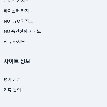
메이저 카지노
하이롤러 카지노
NO KYC 카지노
NO 승인전화 카지노
신규 카지노
사이트 정보
평가 기준
제휴 문의