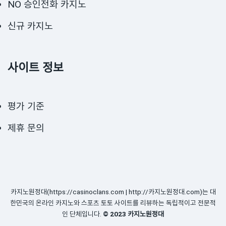
NO 승인전화 카지노
신규 카지노
사이트 정보
평가 기준
제휴 문의
카지노원정대(https://casinoclans.com | http://카지노원정대.com)는 대
한민국의 온라인 카지노와 스포츠 토토 사이트를 리뷰하는 독립적이고 전문적
인 단체입니다.
© 2023 카지노원정대