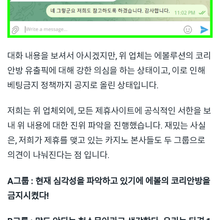
대화 내용을 보셔서 아시겠지만, 위 업체는 에볼루션의 코리
안방 유출픽에 대해 강한 의심을 하는 상태이고, 이로 인해
베팅금지 정책까지 공지로 올린 상태입니다.
저희는 위 업체외에, 모든 제휴사이트에 공식적인 서한을 보
내 위 내용에 대한 진위 파악을 진행했습니다. 재밌는 사실
은, 저희가 제휴를 맺고 있는 카지노 본사들도 두 그룹으로
의견이 나눠진다는 점 입니다.
A그룹 : 현재 심각성을 파악하고 있기에 에볼의 코리안방을
금지시켰다!