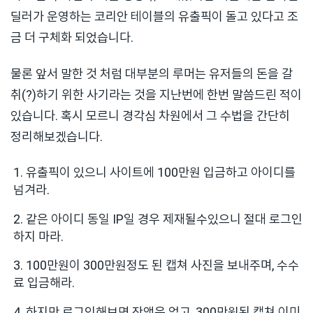
딜러가 운영하는 코리안 테이블의 유출픽이 돌고 있다고 조
금 더 구체화 되었습니다.
물론 앞서 말한 것 처럼 대부분의 루머는 유저들의 돈을 갈
취(?)하기 위한 사기라는 것을 지난번에 한번 말씀드린 적이
있습니다. 혹시 모르니 경각심 차원에서 그 수법을 간단히
정리해보겠습니다.
유출픽이 있으니 사이트에 100만원 입금하고 아이디를
넘겨라.
같은 아이디 동일 IP일 경우 제재될수있으니 절대 로그인
하지 마라.
100만원이 300만원정도 된 캡쳐 사진을 보내주며, 수수
료 입금해라.
하지만 로그인해보면 잔액은 없고, 300만원된 캡쳐 이미