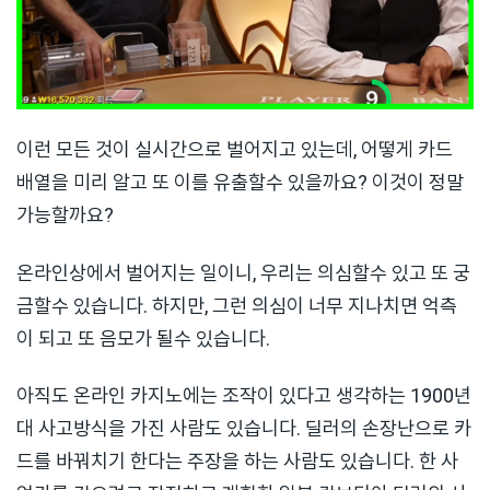
이런 모든 것이 실시간으로 벌어지고 있는데, 어떻게 카드
배열을 미리 알고 또 이를 유출할수 있을까요? 이것이 정말
가능할까요?
온라인상에서 벌어지는 일이니, 우리는 의심할수 있고 또 궁
금할수 있습니다. 하지만, 그런 의심이 너무 지나치면 억측
이 되고 또 음모가 될수 있습니다.
아직도 온라인 카지노에는 조작이 있다고 생각하는 1900년
대 사고방식을 가진 사람도 있습니다. 딜러의 손장난으로 카
드를 바꿔치기 한다는 주장을 하는 사람도 있습니다. 한 사