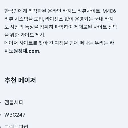
한국인에게 최적화된 온라인 카지노 리뷰사이트. M4C6
리뷰 시스템을 도입, 라이센스 없이 운영되는 국내 카지
노 시장의 특성을 정확히 파악하여 제대로된 사이트 선택
을 위한 가이드 제시.
메이저 사이트를 찾아 긴 여정을 함께 떠나는 우리는
카
지노원정대.com
.
추천 메이저
겜블시티
WBC247
그랜드파리