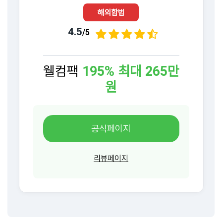
해외합법
4.5
/5
웰컴팩
195% 최대 265만
원
공식페이지
리뷰페이지