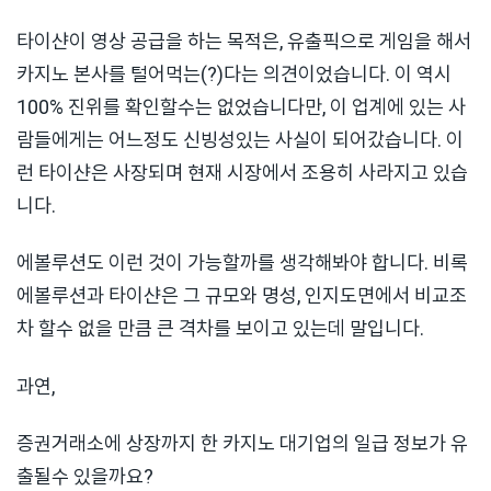
타이샨이 영상 공급을 하는 목적은, 유출픽으로 게임을 해서
카지노 본사를 털어먹는(?)다는 의견이었습니다. 이 역시
100% 진위를 확인할수는 없었습니다만, 이 업계에 있는 사
람들에게는 어느정도 신빙성있는 사실이 되어갔습니다. 이
런 타이샨은 사장되며 현재 시장에서 조용히 사라지고 있습
니다.
에볼루션도 이런 것이 가능할까를 생각해봐야 합니다. 비록
에볼루션과 타이샨은 그 규모와 명성, 인지도면에서 비교조
차 할수 없을 만큼 큰 격차를 보이고 있는데 말입니다.
과연,
증권거래소에 상장까지 한 카지노 대기업의 일급 정보가 유
출될수 있을까요?