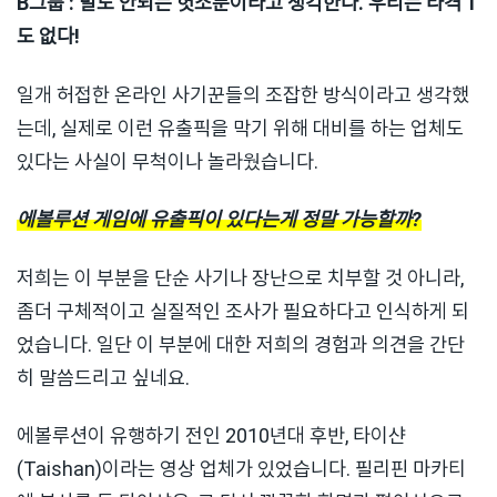
B그룹 : 말도 안되는 헛소문이라고 생각한다. 우리는 타격 1
도 없다!
일개 허접한 온라인 사기꾼들의 조잡한 방식이라고 생각했
는데, 실제로 이런 유출픽을 막기 위해 대비를 하는 업체도
있다는 사실이 무척이나 놀라웠습니다.
에볼루션 게임에 유출픽이 있다는게 정말 가능할까?
저희는 이 부분을 단순 사기나 장난으로 치부할 것 아니라,
좀더 구체적이고 실질적인 조사가 필요하다고 인식하게 되
었습니다. 일단 이 부분에 대한 저희의 경험과 의견을 간단
히 말씀드리고 싶네요.
에볼루션이 유행하기 전인 2010년대 후반, 타이샨
(Taishan)이라는 영상 업체가 있었습니다. 필리핀 마카티