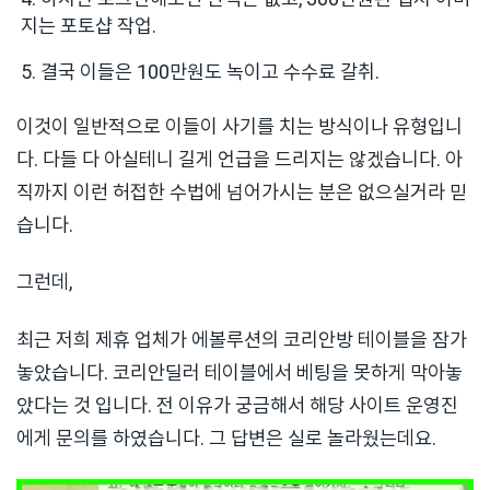
지는 포토샵 작업.
결국 이들은 100만원도 녹이고 수수료 갈취.
이것이 일반적으로 이들이 사기를 치는 방식이나 유형입니
다. 다들 다 아실테니 길게 언급을 드리지는 않겠습니다. 아
직까지 이런 허접한 수법에 넘어가시는 분은 없으실거라 믿
습니다.
그런데,
최근 저희 제휴 업체가 에볼루션의 코리안방 테이블을 잠가
놓았습니다. 코리안딜러 테이블에서 베팅을 못하게 막아놓
았다는 것 입니다. 전 이유가 궁금해서 해당 사이트 운영진
에게 문의를 하였습니다. 그 답변은 실로 놀라웠는데요.