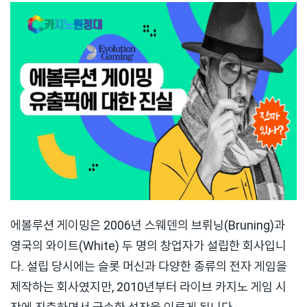
에볼루션 게이밍은 2006년 스웨덴의 브뤼닝(Bruning)과
영국의 와이트(White) 두 명의 창업자가 설립한 회사입니
다. 설립 당시에는 슬롯 머신과 다양한 종류의 전자 게임을
제작하는 회사였지만, 2010년부터 라이브 카지노 게임 시