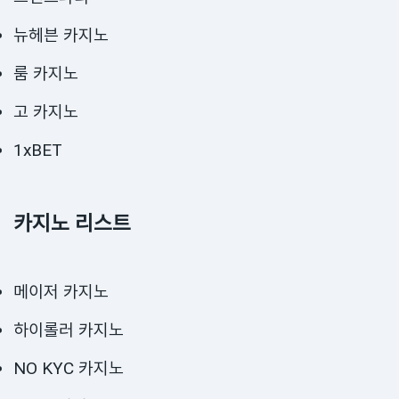
뉴헤븐 카지노
룸 카지노
고 카지노
1xBET
카지노 리스트
메이저 카지노
하이롤러 카지노
NO KYC 카지노