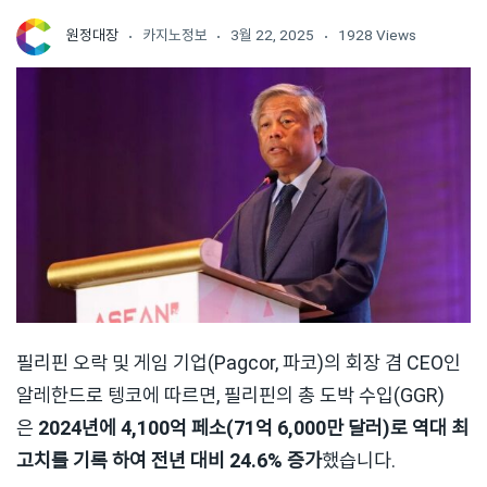
원정대장
카지노정보
3월 22, 2025
1928 Views
필리핀 오락 및 게임 기업(Pagcor, 파코)의 회장 겸 CEO인
알레한드로 텡코에 따르면, 필리핀의 총 도박 수입(GGR)
은
2024년에 4,100억 페소(71억 6,000만 달러)로 역대 최
고치를 기록 하여 전년 대비 24.6% 증가
했습니다.