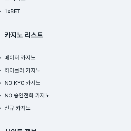
1xBET
카지노 리스트
메이저 카지노
하이롤러 카지노
NO KYC 카지노
NO 승인전화 카지노
신규 카지노