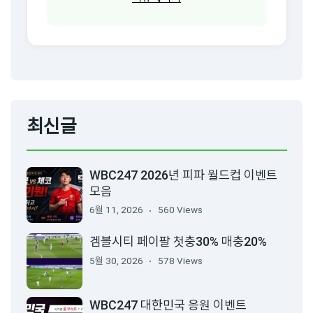
최신글
WBC247 2026년 피파 월드컵 이벤트
모음
6월 11, 2026
560 Views
겜블시티 페이팔 첫충30% 매충20%
5월 30, 2026
578 Views
WBC247 대한민국 응원 이벤트