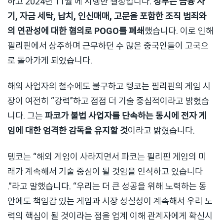
하고 2024년 11월 에 시행한 결정입니다.
정부는 금융 사
기, 자금 세탁, 납치, 인신매매, 고문을 포함한 조직 범죄와
의 연관성에 대한 혐의로 POGO를 폐쇄
했습니다. 이로 인해
필리핀에서 상주하며 근무하던 수 많은 중국인들이 고국으
로 돌아가게 되었습니다.
해외 사업자의 철수에도 불구하고 텡코는 필리핀의 게임 시
장이 여전히 “강력”하고 점점 더 기술 중심적이라고 밝혔습
니다. 그는
파코가 불법 사업자를 단속하는 동시에 전자 게
임에 대한 엄격한 감독을 유지할 것
이라고 밝혔습니다.
텡코는 “해외 게임이 사라지면서 파코는 필리핀 게임의 미
래가 계속해서 기술 중심이 될 것임을 인식하고 있습니다
.”라고 말했습니다. “우리는 더 큰 성공을 위해 노력하는 동
안에도 책임감 있는 게임과 시장 성실성이 계속해서 우리 노
력의 핵심이 될 것이라는 점을 업계 이해 관계자에게 확신시