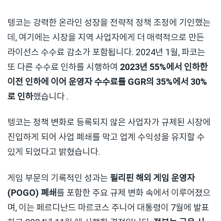
텡코는 강력한 온라인 성장을 전략적 정책 조정에 기인했는
데, 여기에는 시장을 지역 사업자에게 더 매력적으로 만든
라이선스 수수료 감소가 포함됩니다. 2024년 1월, 파코는
또 다른 수수료 인하를 시행하여
2023년 55%에서 인하한
이전 인하에 이어 운영자 수수료를 GGR의 35%에서 30%
로 인하
했습니다 .
텡코는 정책 변화로 등록되지 않은 사업자가 규제된 시장에
진입하게 되어 사업 폐쇄를 막고 업계 수익성을 유지할 수
있게 되었다고 밝혔습니다.
게임 부문의 기록적인 성과는
필리핀 해외 게임 운영자
(POGO) 폐쇄
를 포함한 주요 규제 변화 속에서 이루어졌으
며, 이는 페르디난드 마르코스 주니어 대통령이 7월에 발표