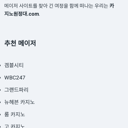
메이저 사이트를 찾아 긴 여정을 함께 떠나는 우리는
카
지노원정대.com
.
추천 메이저
겜블시티
WBC247
그랜드파리
뉴헤븐 카지노
룸 카지노
고 카지노