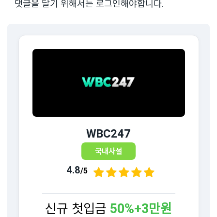
댓글을 달기 위해서는
로그인
해야합니다.
WBC247
국내사설
4.8
/5
신규 첫입금
50%+3만원