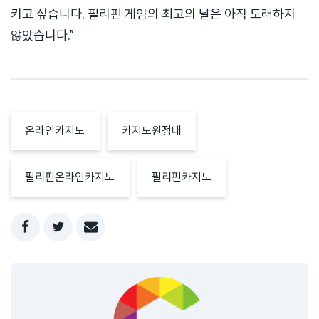
키고 싶습니다. 필리핀 게임의 최고의 날은 아직 도래하지
않았습니다.”
온라인카지노
카지노원정대
필리핀온라인카지노
필리핀카지노