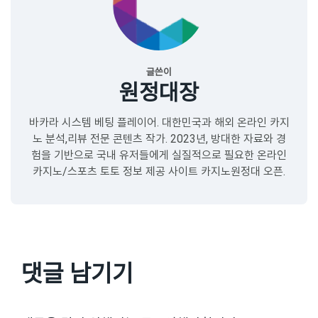
글쓴이
원정대장
바카라 시스템 베팅 플레이어. 대한민국과 해외 온라인 카지
노 분석,리뷰 전문 콘텐츠 작가. 2023년, 방대한 자료와 경
험을 기반으로 국내 유저들에게 실질적으로 필요한 온라인
카지노/스포츠 토토 정보 제공 사이트 카지노원정대 오픈.
댓글 남기기