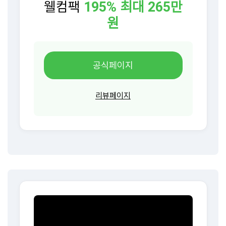
웰컴팩
195% 최대 265만
원
공식페이지
리뷰페이지