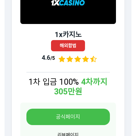
1x카지노
해외합법
4.6
/5
1차 입금 100%
4차까지
305만원
공식페이지
리뷰페이지