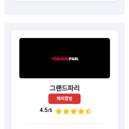
그랜드파리
해외합법
4.5
/5